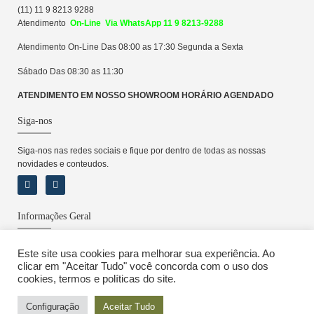
(11) 11 9 8213 9288
Atendime
n
to
On-Line Via WhatsApp 11 9 8213-9288
Atendimento On-Line Das 08:00 as 17:30 Segunda a Sexta
Sábado Das 08:30 as 11:30
ATENDIMENTO EM NOSSO SHOWROOM HORÁRIO AGENDADO
Siga-nos
Siga-nos nas redes sociais e fique por dentro de todas as nossas
novidades e conteudos.
Informações Geral
Sobre
Este site usa cookies para melhorar sua experiência. Ao
Política de Privacidade
clicar em "Aceitar Tudo" você concorda com o uso dos
Locação e Pagamento
cookies, termos e políticas do site.
Configuração
Aceitar Tudo