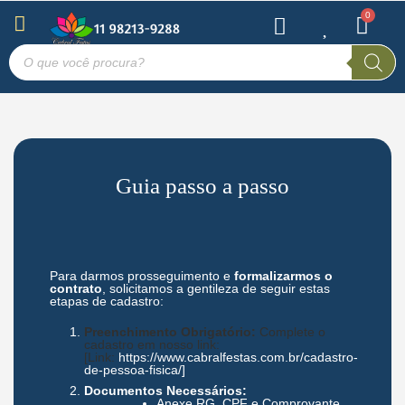
Guia passo a passo
Para darmos prosseguimento e
formalizarmos o
contrato
, solicitamos a gentileza de seguir estas
etapas de cadastro:
Preenchimento Obrigatório:
Complete o
cadastro em nosso link:
[Link:
https://www.cabralfestas.com.br/cadastro-
de-pessoa-fisica/
]
Documentos Necessários:
Anexe RG, CPF e Comprovante