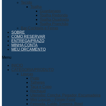
Tecido
Toalha
Guardanapo
Toalha Redonda
Toalha Quadrada
Toalha Pranchão
Bar-Cocktails e Feiras
SOBRE
COMO RESERVAR
ENTREGA/PRAZO
MINHA CONTA
MEU ORÇAMENTO
Menu
INICIO
CATEGORIA/PRODUTO
Louças
Prato
Talheres
Taça e Copo
Rechaud
Utensílio: Concha, Pegador, Escumadeira
Mini Louças – Finger Food
Feijoada, Caldo, Sopeira, Bowl