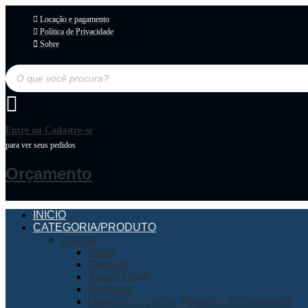
Locação e pagamento
Política de Privacidade
Sobre
Pesquisar
produtos
Entre ou Cadastre-se
para ver seus pedidos
Orçamento
INICIO
CATEGORIA/PRODUTO
Louças
Prato
Talheres
Taça e Copo
Rechaud
Utensílio: Concha, Pegador, Escumadeira