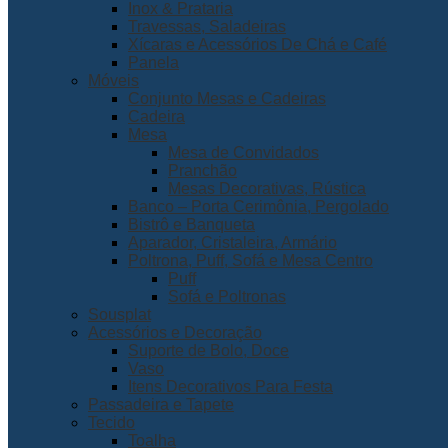
Inox & Prataria
Travessas, Saladeiras
Xícaras e Acessórios De Chá e Café
Panela
Móveis
Conjunto Mesas e Cadeiras
Cadeira
Mesa
Mesa de Convidados
Pranchão
Mesas Decorativas, Rústica
Banco – Porta Cerimônia, Pergolado
Bistrô e Banqueta
Aparador, Cristaleira, Armário
Poltrona, Puff, Sofá e Mesa Centro
Puff
Sofá e Poltronas
Sousplat
Acessórios e Decoração
Suporte de Bolo, Doce
Vaso
Itens Decorativos Para Festa
Passadeira e Tapete
Tecido
Toalha