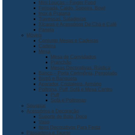
Mini Louças – Finger Food
Feijoada, Caldo, Sopeira, Bowl
Inox & Prataria
Travessas, Saladeiras
Xícaras e Acessórios De Chá e Café
Panela
Móveis
Conjunto Mesas e Cadeiras
Cadeira
Mesa
Mesa de Convidados
Pranchão
Mesas Decorativas, Rústica
Banco – Porta Cerimônia, Pergolado
Bistrô e Banqueta
Aparador, Cristaleira, Armário
Poltrona, Puff, Sofá e Mesa Centro
Puff
Sofá e Poltronas
Sousplat
Acessórios e Decoração
Suporte de Bolo, Doce
Vaso
Itens Decorativos Para Festa
Passadeira e Tapete