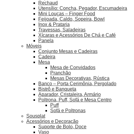
Rechaud
Utensílio: Concha, Pegador, Escumadeira
Mini Louças – Finger Food
Feijoada, Caldo, Sopeira, Bowl
Inox & Prataria
Travessas, Saladeiras
Xícaras e Acessórios De Chá e Café
Panela
Móveis
Conjunto Mesas e Cadeiras
Cadeira
Mesa
Mesa de Convidados
Pranchão
Mesas Decorativas, Rústica
Banco – Porta Cerimônia, Pergolado
Bistrô e Banqueta
Aparador, Cristaleira, Armário
Poltrona, Puff, Sofá e Mesa Centro
Puff
Sofá e Poltronas
Sousplat
Acessórios e Decoração
Suporte de Bolo, Doce
Vaso