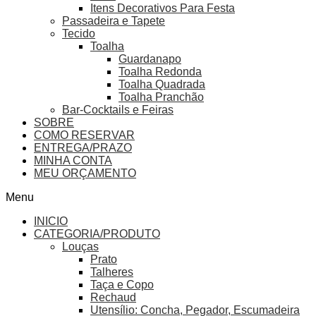
Itens Decorativos Para Festa
Passadeira e Tapete
Tecido
Toalha
Guardanapo
Toalha Redonda
Toalha Quadrada
Toalha Pranchão
Bar-Cocktails e Feiras
SOBRE
COMO RESERVAR
ENTREGA/PRAZO
MINHA CONTA
MEU ORÇAMENTO
Menu
INICIO
CATEGORIA/PRODUTO
Louças
Prato
Talheres
Taça e Copo
Rechaud
Utensílio: Concha, Pegador, Escumadeira