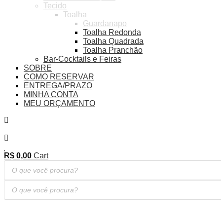
Tecido
Toalha
Guardanapo
Toalha Redonda
Toalha Quadrada
Toalha Pranchão
Bar-Cocktails e Feiras
SOBRE
COMO RESERVAR
ENTREGA/PRAZO
MINHA CONTA
MEU ORÇAMENTO
R$
0,00
Cart
Pesquisar
produtos
Pesquisar
produtos