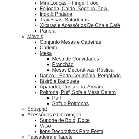
Mini Louças – Finger Food
Feijoada, Caldo, Sopeira, Bowl
Inox & Prataria
Travessas, Saladeiras
Xícaras e Acessórios De Chá e Café
Panela
Móveis
Conjunto Mesas e Cadeiras
Cadeira
Mesa
Mesa de Convidados
Pranchão
Mesas Decorativas, Rústica
Banco – Porta Cerimônia, Pergolado
Bistrô e Banqueta
Aparador, Cristaleira, Armário
Poltrona, Puff, Sofá e Mesa Centro
Puff
Sofá e Poltronas
Sousplat
Acessórios e Decoração
Suporte de Bolo, Doce
Vaso
Itens Decorativos Para Festa
Passadeira e Tapete