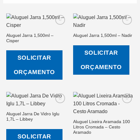
Aluguel Jarra 1,500ml –
Aluguel Jarra 1,500ml – Nadir
Cisper
Salvar
Salvar
na Lista
na Lista
SOLICITAR
de
de
SOLICITAR
Desejos
Desejos
ORÇAMENTO
ORÇAMENTO
Aluguel Jarra De Vidro Iglu
1,7L – Libbey
Aluguel Lixeira Aramada 100
Salvar
Salvar
Litros Cromada – Cesto
na Lista
na Lista
de
de
Aramado
SOLICITAR
Desejos
Desejos