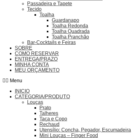
Passadeira e Tapete
Tecido
Toalha
Guardanapo
Toalha Redonda
Toalha Quadrada
Toalha Pranchão
Bar-Cocktails e Feiras
SOBRE
COMO RESERVAR
ENTREGA/PRAZO
MINHA CONTA
MEU ORÇAMENTO
Menu
INICIO
CATEGORIA/PRODUTO
Louças
Prato
Talheres
Taça e Copo
Rechaud
Utensílio: Concha, Pegador, Escumadeira
Mini Louças – Finger Food