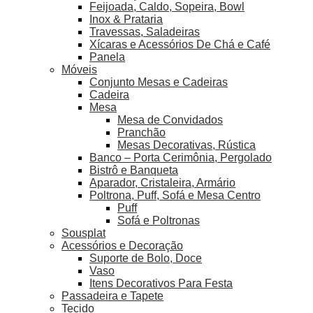
Feijoada, Caldo, Sopeira, Bowl
Inox & Prataria
Travessas, Saladeiras
Xícaras e Acessórios De Chá e Café
Panela
Móveis
Conjunto Mesas e Cadeiras
Cadeira
Mesa
Mesa de Convidados
Pranchão
Mesas Decorativas, Rústica
Banco – Porta Cerimônia, Pergolado
Bistrô e Banqueta
Aparador, Cristaleira, Armário
Poltrona, Puff, Sofá e Mesa Centro
Puff
Sofá e Poltronas
Sousplat
Acessórios e Decoração
Suporte de Bolo, Doce
Vaso
Itens Decorativos Para Festa
Passadeira e Tapete
Tecido