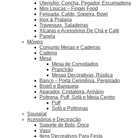
Utensílio: Concha, Pegador, Escumadeira
Mini Louças – Finger Food
Feijoada, Caldo, Sopeira, Bowl
Inox & Prataria
Travessas, Saladeiras
Xícaras e Acessórios De Chá e Café
Panela
Móveis
Conjunto Mesas e Cadeiras
Cadeira
Mesa
Mesa de Convidados
Pranchão
Mesas Decorativas, Rústica
Banco – Porta Cerimônia, Pergolado
Bistrô e Banqueta
Aparador, Cristaleira, Armário
Poltrona, Puff, Sofá e Mesa Centro
Puff
Sofá e Poltronas
Sousplat
Acessórios e Decoração
Suporte de Bolo, Doce
Vaso
Itens Decorativos Para Festa