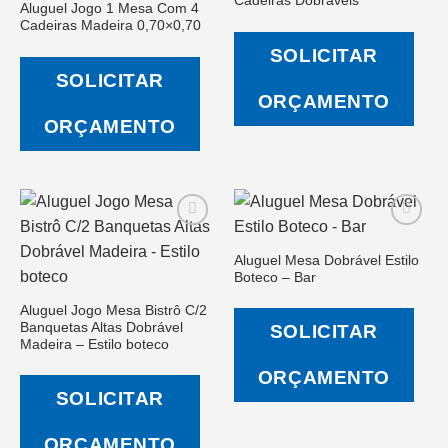
Cadeiras Dobráveis
Aluguel Jogo 1 Mesa Com 4
Salvar
Salvar
Cadeiras Madeira 0,70×0,70
na Lista
na Lista
de
de
SOLICITAR
Desejos
Desejos
SOLICITAR
ORÇAMENTO
ORÇAMENTO
Aluguel Mesa Dobrável Estilo
Boteco – Bar
Salvar
Salvar
na Lista
na Lista
Aluguel Jogo Mesa Bistrô C/2
de
de
Banquetas Altas Dobrável
SOLICITAR
Desejos
Desejos
Madeira – Estilo boteco
ORÇAMENTO
SOLICITAR
ORÇAMENTO