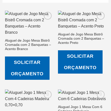
Aluguel de Jogo Mesa Bistrô
Salvar
Salvar
Cromada com 2 Banquetas –
na Lista
na Lista
Aluguel de Jogo Mesa Bistrô
de
de
Acento Preto
Cromada com 2 Banquetas –
Desejos
Desejos
Acento Branco
SOLICITAR
SOLICITAR
ORÇAMENTO
ORÇAMENTO
Aluguel Jogo 1 Mesa Com 6