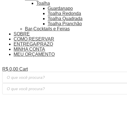
Toalha
Guardanapo
Toalha Redonda
Toalha Quadrada
Toalha Pranchão
Bar-Cocktails e Feiras
SOBRE
COMO RESERVAR
ENTREGA/PRAZO
MINHA CONTA
MEU ORÇAMENTO
R$
0,00
Cart
Pesquisar
produtos
Pesquisar
produtos