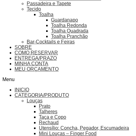
Passadeira e Tapete
Tecido
Toalha
Guardanapo
Toalha Redonda
Toalha Quadrada
Toalha Pranchão
Bar-Cocktails e Feiras
SOBRE
COMO RESERVAR
ENTREGA/PRAZO
MINHA CONTA
MEU ORÇAMENTO
Menu
INICIO
CATEGORIA/PRODUTO
Louças
Prato
Talheres
Taça e Copo
Rechaud
Utensílio: Concha, Pegador, Escumadeira
Mini Louças – Finger Food