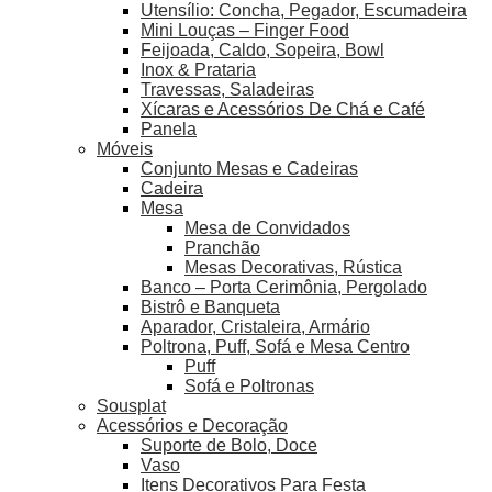
Utensílio: Concha, Pegador, Escumadeira
Mini Louças – Finger Food
Feijoada, Caldo, Sopeira, Bowl
Inox & Prataria
Travessas, Saladeiras
Xícaras e Acessórios De Chá e Café
Panela
Móveis
Conjunto Mesas e Cadeiras
Cadeira
Mesa
Mesa de Convidados
Pranchão
Mesas Decorativas, Rústica
Banco – Porta Cerimônia, Pergolado
Bistrô e Banqueta
Aparador, Cristaleira, Armário
Poltrona, Puff, Sofá e Mesa Centro
Puff
Sofá e Poltronas
Sousplat
Acessórios e Decoração
Suporte de Bolo, Doce
Vaso
Itens Decorativos Para Festa