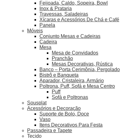
Feijoada, Caldo, Sopeira, Bowl
Inox & Prataria
Travessas, Saladeiras
Xícaras e Acessórios De Chá e Café
Panela
Móveis
Conjunto Mesas e Cadeiras
Cadeira
Mesa
Mesa de Convidados
Pranchão
Mesas Decorativas, Rústica
Banco – Porta Cerimônia, Pergolado
Bistrô e Banqueta
Aparador, Cristaleira, Armário
Poltrona, Puff, Sofá e Mesa Centro
Puff
Sofá e Poltronas
Sousplat
Acessórios e Decoração
Suporte de Bolo, Doce
Vaso
Itens Decorativos Para Festa
Passadeira e Tapete
Tecido