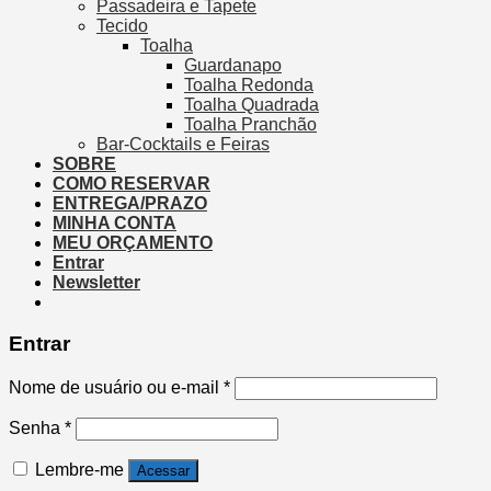
Passadeira e Tapete
Tecido
Toalha
Guardanapo
Toalha Redonda
Toalha Quadrada
Toalha Pranchão
Bar-Cocktails e Feiras
SOBRE
COMO RESERVAR
ENTREGA/PRAZO
MINHA CONTA
MEU ORÇAMENTO
Entrar
Newsletter
Entrar
Nome de usuário ou e-mail
*
Senha
*
Lembre-me
Acessar