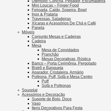
Utensílio: Concha, Pegador, Escumadeira
Mini Louças – Finger Food
Feijoada, Caldo, Sopeira, Bowl
Inox & Prataria
Travessas, Saladeiras
Xícaras e Acessórios De Chá e Café
Panela
Móveis
Conjunto Mesas e Cadeiras
Cadeira
Mesa
Mesa de Convidados
Pranchão
Mesas Decorativas, Rústica
Banco – Porta Cerimônia, Pergolado
Bistrô e Banqueta
Aparador, Cristaleira, Armário
Poltrona, Puff, Sofá e Mesa Centro
Puff
Sofá e Poltronas
Sousplat
Acessórios e Decoração
Suporte de Bolo, Doce
Vaso
Itens Decorativos Para Festa