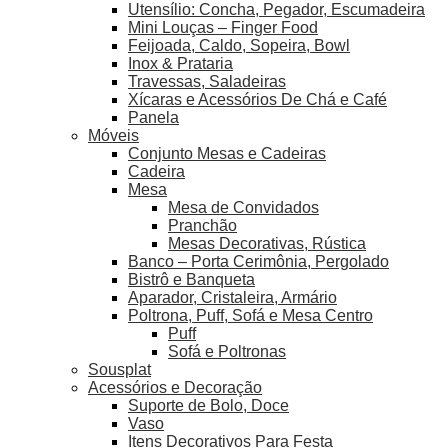
Utensílio: Concha, Pegador, Escumadeira
Mini Louças – Finger Food
Feijoada, Caldo, Sopeira, Bowl
Inox & Prataria
Travessas, Saladeiras
Xícaras e Acessórios De Chá e Café
Panela
Móveis
Conjunto Mesas e Cadeiras
Cadeira
Mesa
Mesa de Convidados
Pranchão
Mesas Decorativas, Rústica
Banco – Porta Cerimônia, Pergolado
Bistrô e Banqueta
Aparador, Cristaleira, Armário
Poltrona, Puff, Sofá e Mesa Centro
Puff
Sofá e Poltronas
Sousplat
Acessórios e Decoração
Suporte de Bolo, Doce
Vaso
Itens Decorativos Para Festa