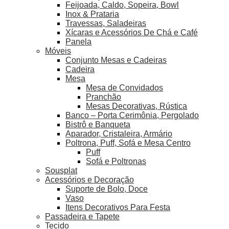
Feijoada, Caldo, Sopeira, Bowl
Inox & Prataria
Travessas, Saladeiras
Xícaras e Acessórios De Chá e Café
Panela
Móveis
Conjunto Mesas e Cadeiras
Cadeira
Mesa
Mesa de Convidados
Pranchão
Mesas Decorativas, Rústica
Banco – Porta Cerimônia, Pergolado
Bistrô e Banqueta
Aparador, Cristaleira, Armário
Poltrona, Puff, Sofá e Mesa Centro
Puff
Sofá e Poltronas
Sousplat
Acessórios e Decoração
Suporte de Bolo, Doce
Vaso
Itens Decorativos Para Festa
Passadeira e Tapete
Tecido