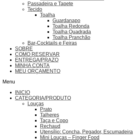
Passadeira e Tapete
Tecido
Toalha
Guardanapo
Toalha Redonda
Toalha Quadrada
Toalha Pranchão
Bar-Cocktails e Feiras
SOBRE
COMO RESERVAR
ENTREGA/PRAZO
MINHA CONTA
MEU ORÇAMENTO
Menu
INICIO
CATEGORIA/PRODUTO
Louças
Prato
Talheres
Taça e Copo
Rechaud
Utensílio: Concha, Pegador, Escumadeira
Mini Louças – Finger Food