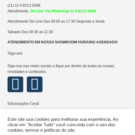
(11) 11 9 8213 9288
Atendime
n
to
On-Line Via WhatsApp 11 9 8213-9288
Atendimento On-Line Das 08:00 as 17:30 Segunda a Sexta
Sábado Das 08:30 as 11:30
ATENDIMENTO EM NOSSO SHOWROOM HORÁRIO AGENDADO
Siga-nos
Siga-nos nas redes sociais e fique por dentro de todas as nossas
novidades e conteudos.
Informações Geral
Sobre
Este site usa cookies para melhorar sua experiência. Ao
Política de Privacidade
clicar em "Aceitar Tudo" você concorda com o uso dos
cookies, termos e políticas do site.
Locação e Pagamento