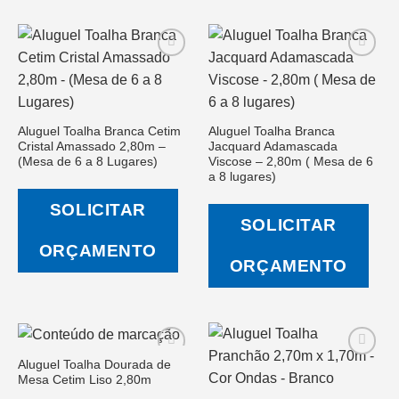
Salvar
Salvar
na Lista
na Lista
Aluguel Toalha Branca Cetim
Aluguel Toalha Branca
de
de
Cristal Amassado 2,80m –
Jacquard Adamascada
Desejos
Desejos
(Mesa de 6 a 8 Lugares)
Viscose – 2,80m ( Mesa de 6
a 8 lugares)
SOLICITAR
SOLICITAR
ORÇAMENTO
ORÇAMENTO
Aluguel Toalha Dourada de
Mesa Cetim Liso 2,80m