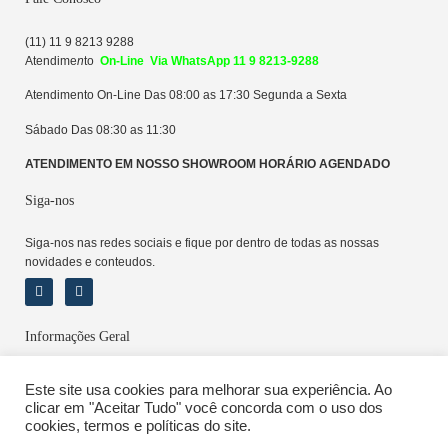
(11) 11 9 8213 9288
Atendime
n
to
On-Line Via WhatsApp 11 9 8213-9288
Atendimento On-Line Das 08:00 as 17:30 Segunda a Sexta
Sábado Das 08:30 as 11:30
ATENDIMENTO EM NOSSO SHOWROOM HORÁRIO AGENDADO
Siga-nos
Siga-nos nas redes sociais e fique por dentro de todas as nossas
novidades e conteudos.
Informações Geral
Sobre
Este site usa cookies para melhorar sua experiência. Ao
Política de Privacidade
clicar em "Aceitar Tudo" você concorda com o uso dos
Locação e Pagamento
cookies, termos e políticas do site.