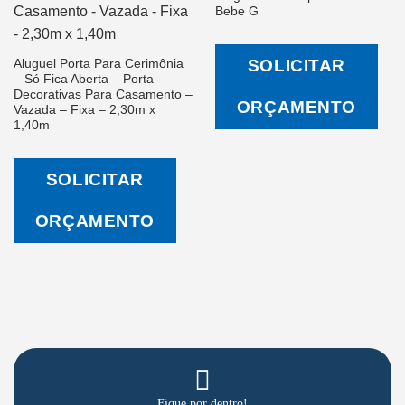
Salvar
Salvar
Bebe G
na Lista
na Lista
de
de
Desejos
Desejos
SOLICITAR
Aluguel Porta Para Cerimônia
– Só Fica Aberta – Porta
Decorativas Para Casamento –
ORÇAMENTO
Vazada – Fixa – 2,30m x
1,40m
SOLICITAR
ORÇAMENTO
Fique por dentro!