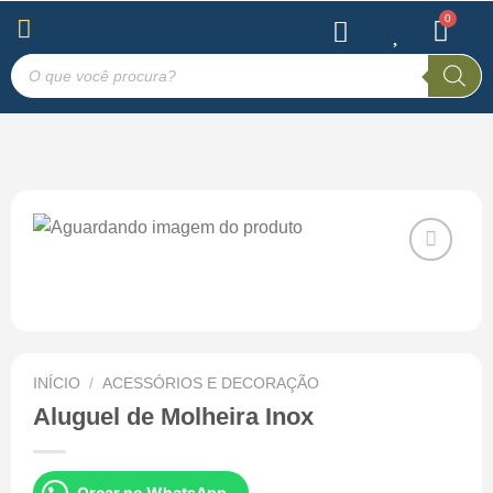
Salvar
na Lista
de
Desejos
INÍCIO
/
ACESSÓRIOS E DECORAÇÃO
Aluguel de Molheira Inox
Orçar no WhatsApp