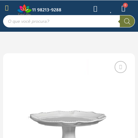
Salvar
na Lista
de
Desejos