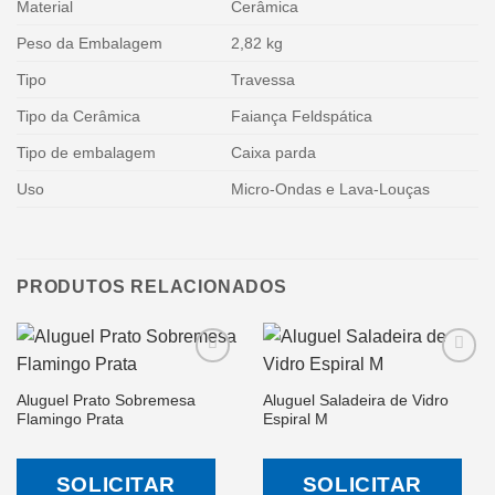
Material
Cerâmica
Peso da Embalagem
2,82 kg
Tipo
Travessa
Tipo da Cerâmica
Faiança Feldspática
Tipo de embalagem
Caixa parda
Uso
Micro-Ondas e Lava-Louças
PRODUTOS RELACIONADOS
Aluguel Prato Sobremesa
Aluguel Saladeira de Vidro
Salvar
Salvar
Flamingo Prata
Espiral M
na Lista
na Lista
de
de
Desejos
Desejos
SOLICITAR
SOLICITAR