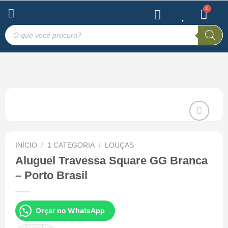
INÍCIO
/
1 CATEGORIA
/
LOUÇAS
Salvar
na Lista
Aluguel Travessa Square GG Branca
de
– Porto Brasil
Desejos
Orçar no WhatsApp