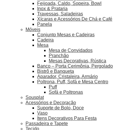
Feijoada, Caldo, Sopeira, Bowl
Inox & Prataria
Travessas, Saladeiras
Xícaras e Acessórios De Chá e Café
Panela
Móveis
Conjunto Mesas e Cadeiras
Cadeira
Mesa
Mesa de Convidados
Pranchão
Mesas Decorativas, Rústica
Banco – Porta Cerimônia, Pergolado
Bistrô e Banqueta
Aparador, Cristaleira, Armário
Poltrona, Puff, Sofá e Mesa Centro
Puff
Sofá e Poltronas
Sousplat
Acessórios e Decoração
Suporte de Bolo, Doce
Vaso
Itens Decorativos Para Festa
Passadeira e Tapete
Tecido