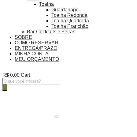
Toalha
Guardanapo
Toalha Redonda
Toalha Quadrada
Toalha Pranchão
Bar-Cocktails e Feiras
SOBRE
COMO RESERVAR
ENTREGA/PRAZO
MINHA CONTA
MEU ORÇAMENTO
R$
0,00
Cart
Pesquisar
produtos