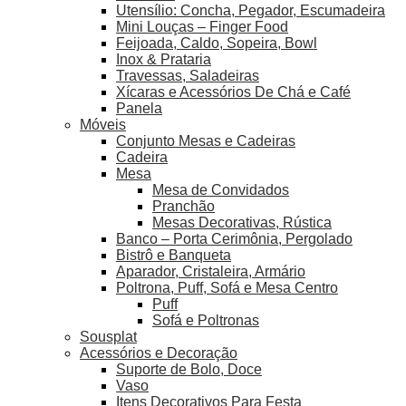
Utensílio: Concha, Pegador, Escumadeira
Mini Louças – Finger Food
Feijoada, Caldo, Sopeira, Bowl
Inox & Prataria
Travessas, Saladeiras
Xícaras e Acessórios De Chá e Café
Panela
Móveis
Conjunto Mesas e Cadeiras
Cadeira
Mesa
Mesa de Convidados
Pranchão
Mesas Decorativas, Rústica
Banco – Porta Cerimônia, Pergolado
Bistrô e Banqueta
Aparador, Cristaleira, Armário
Poltrona, Puff, Sofá e Mesa Centro
Puff
Sofá e Poltronas
Sousplat
Acessórios e Decoração
Suporte de Bolo, Doce
Vaso
Itens Decorativos Para Festa