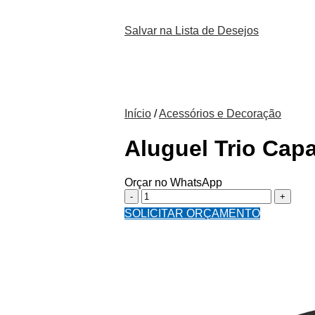
Salvar na Lista de Desejos
Início
/
Acessórios e Decoração
Aluguel Trio Capa
Orçar no WhatsApp
Aluguel
Trio
SOLICITAR ORÇAMENTO
Capas
Cilindro
Sublimado
Veste
Fácil
C/elástico
quantidade