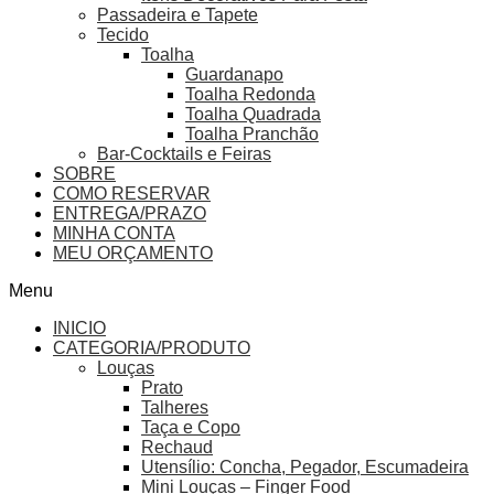
Passadeira e Tapete
Tecido
Toalha
Guardanapo
Toalha Redonda
Toalha Quadrada
Toalha Pranchão
Bar-Cocktails e Feiras
SOBRE
COMO RESERVAR
ENTREGA/PRAZO
MINHA CONTA
MEU ORÇAMENTO
Menu
INICIO
CATEGORIA/PRODUTO
Louças
Prato
Talheres
Taça e Copo
Rechaud
Utensílio: Concha, Pegador, Escumadeira
Mini Louças – Finger Food