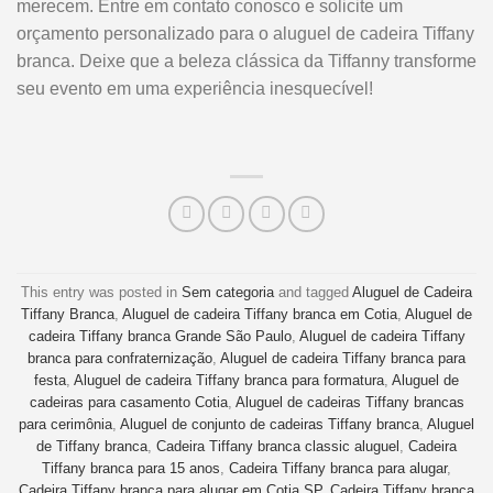
merecem. Entre em contato conosco e solicite um
orçamento personalizado para o aluguel de cadeira Tiffany
branca. Deixe que a beleza clássica da Tiffanny transforme
seu evento em uma experiência inesquecível!
This entry was posted in
Sem categoria
and tagged
Aluguel de Cadeira
Tiffany Branca
,
Aluguel de cadeira Tiffany branca em Cotia
,
Aluguel de
cadeira Tiffany branca Grande São Paulo
,
Aluguel de cadeira Tiffany
branca para confraternização
,
Aluguel de cadeira Tiffany branca para
festa
,
Aluguel de cadeira Tiffany branca para formatura
,
Aluguel de
cadeiras para casamento Cotia
,
Aluguel de cadeiras Tiffany brancas
para cerimônia
,
Aluguel de conjunto de cadeiras Tiffany branca
,
Aluguel
de Tiffany branca
,
Cadeira Tiffany branca classic aluguel
,
Cadeira
Tiffany branca para 15 anos
,
Cadeira Tiffany branca para alugar
,
Cadeira Tiffany branca para alugar em Cotia SP
,
Cadeira Tiffany branca