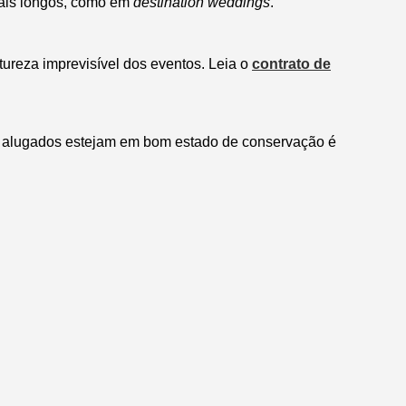
mais longos, como em
destination weddings
.
ureza imprevisível dos eventos. Leia o
contrato de
os alugados estejam em bom estado de conservação é