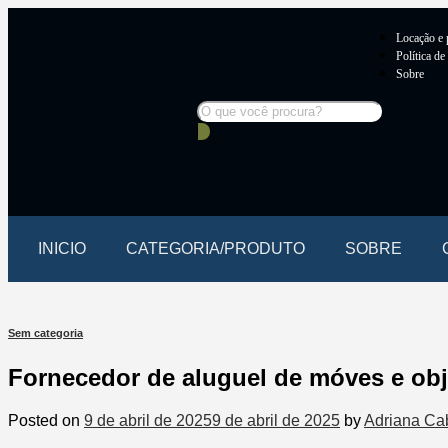
Locação e
Política de
Sobre
INICIO
CATEGORIA/PRODUTO
SOBRE
Sem categoria
Fornecedor de aluguel de móves e ob
Posted on
9 de abril de 2025
9 de abril de 2025
by
Adriana Ca