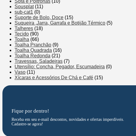
Sofá e Poltronas
(10)
Sousplat
(11)
sub-cat1
(0)
Suporte de Bolo, Doce
(15)
Suqueira ,Jarra, Garrafa e Botijão Térmico
(5)
Talheres
(18)
Tecido
(90)
Toalha
(66)
Toalha Pranchão
(9)
Toalha Quadrada
(16)
Toalha Redonda
(21)
Travessas, Saladeiras
(7)
Utensílio: Concha, Pegador, Escumadeira
(0)
Vaso
(11)
Xícaras e Acessórios De Chá e Café
(15)
Fique por dentro!
Receba em seu e-mail descontos, novidades e ofertas imperdíveis.
Cadastre-se agora!