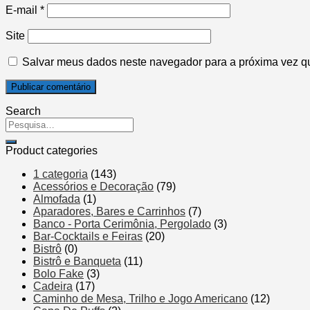
E-mail
*
Site
Salvar meus dados neste navegador para a próxima vez q
Search
Product categories
1 categoria
(143)
Acessórios e Decoração
(79)
Almofada
(1)
Aparadores, Bares e Carrinhos
(7)
Banco - Porta Cerimônia, Pergolado
(3)
Bar-Cocktails e Feiras
(20)
Bistrô
(0)
Bistrô e Banqueta
(11)
Bolo Fake
(3)
Cadeira
(17)
Caminho de Mesa, Trilho e Jogo Americano
(12)