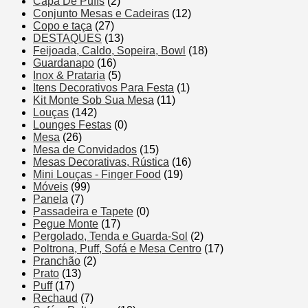
Capa De Puffs
(2)
Conjunto Mesas e Cadeiras
(12)
Copo e taça
(27)
DESTAQUES
(13)
Feijoada, Caldo, Sopeira, Bowl
(18)
Guardanapo
(16)
Inox & Prataria
(5)
Itens Decorativos Para Festa
(1)
Kit Monte Sob Sua Mesa
(11)
Louças
(142)
Lounges Festas
(0)
Mesa
(26)
Mesa de Convidados
(15)
Mesas Decorativas, Rústica
(16)
Mini Louças - Finger Food
(19)
Móveis
(99)
Panela
(7)
Passadeira e Tapete
(0)
Pegue Monte
(17)
Pergolado, Tenda e Guarda-Sol
(2)
Poltrona, Puff, Sofá e Mesa Centro
(17)
Pranchão
(2)
Prato
(13)
Puff
(17)
Rechaud
(7)