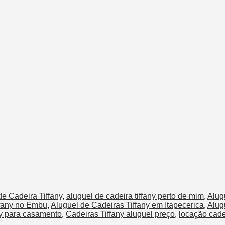
de Cadeira Tiffany
,
aluguel de cadeira tiffany perto de mim
,
Alug
ffany no Embu
,
Aluguel de Cadeiras Tiffany em Itapecerica
,
Alug
any para casamento
,
Cadeiras Tiffany aluguel preço
,
locação cadei