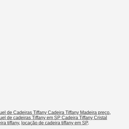
uel de Cadeiras Tiffany Cadeira Tiffany Madeira preço
,
uel de cadeiras Tiffany em SP Cadeira Tiffany Cristal
ra tiffany
,
locação de cadeira tiffany em SP
.