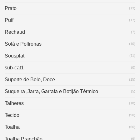
Prato
(13)
Puff
(17)
Rechaud
(7)
Sofá e Poltronas
(10)
Sousplat
(11)
sub-cat1
(0)
Suporte de Bolo, Doce
(15)
Suqueira ,Jarra, Garrafa e Botijão Térmico
(5)
Talheres
(18)
Tecido
(90)
Toalha
(66)
Toalha Pranchão
(9)