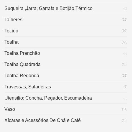
Suqueira ,Jarra, Garrafa e Botijão Térmico
(5)
Talheres
(18)
Tecido
(90)
Toalha
(66)
Toalha Pranchão
(9)
Toalha Quadrada
(16)
Toalha Redonda
(21)
Travessas, Saladeiras
(7)
Utensílio: Concha, Pegador, Escumadeira
(0)
Vaso
(11)
Xícaras e Acessórios De Chá e Café
(15)