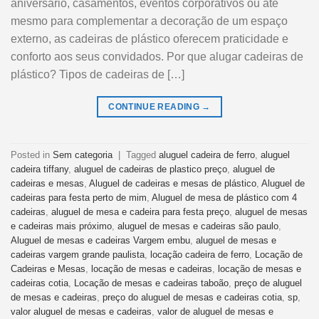
aniversário, casamentos, eventos corporativos ou até
mesmo para complementar a decoração de um espaço
externo, as cadeiras de plástico oferecem praticidade e
conforto aos seus convidados. Por que alugar cadeiras de
plástico? Tipos de cadeiras de […]
CONTINUE READING
→
Posted in
Sem categoria
|
Tagged
aluguel cadeira de ferro
,
aluguel
cadeira tiffany
,
aluguel de cadeiras de plastico preço
,
aluguel de
cadeiras e mesas
,
Aluguel de cadeiras e mesas de plástico
,
Aluguel de
cadeiras para festa perto de mim
,
Aluguel de mesa de plástico com 4
cadeiras
,
aluguel de mesa e cadeira para festa preço
,
aluguel de mesas
e cadeiras mais próximo
,
aluguel de mesas e cadeiras são paulo
,
Aluguel de mesas e cadeiras Vargem embu
,
aluguel de mesas e
cadeiras vargem grande paulista
,
locação cadeira de ferro
,
Locação de
Cadeiras e Mesas
,
locação de mesas e cadeiras
,
locação de mesas e
cadeiras cotia
,
Locação de mesas e cadeiras taboão
,
preço de aluguel
de mesas e cadeiras
,
preço do aluguel de mesas e cadeiras cotia
,
sp
,
valor aluguel de mesas e cadeiras
,
valor de aluguel de mesas e