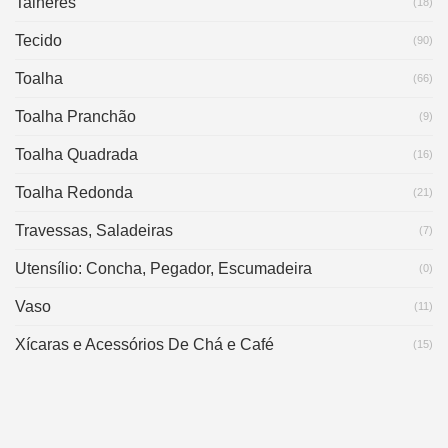
Talheres
(18)
Tecido
(90)
Toalha
(66)
Toalha Pranchão
(9)
Toalha Quadrada
(16)
Toalha Redonda
(21)
Travessas, Saladeiras
(7)
Utensílio: Concha, Pegador, Escumadeira
(0)
Vaso
(11)
Xícaras e Acessórios De Chá e Café
(15)