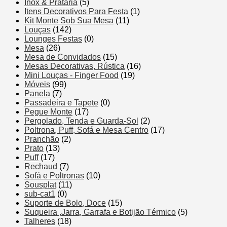
Inox & Prataria
(5)
Itens Decorativos Para Festa
(1)
Kit Monte Sob Sua Mesa
(11)
Louças
(142)
Lounges Festas
(0)
Mesa
(26)
Mesa de Convidados
(15)
Mesas Decorativas, Rústica
(16)
Mini Louças - Finger Food
(19)
Móveis
(99)
Panela
(7)
Passadeira e Tapete
(0)
Pegue Monte
(17)
Pergolado, Tenda e Guarda-Sol
(2)
Poltrona, Puff, Sofá e Mesa Centro
(17)
Pranchão
(2)
Prato
(13)
Puff
(17)
Rechaud
(7)
Sofá e Poltronas
(10)
Sousplat
(11)
sub-cat1
(0)
Suporte de Bolo, Doce
(15)
Suqueira ,Jarra, Garrafa e Botijão Térmico
(5)
Talheres
(18)