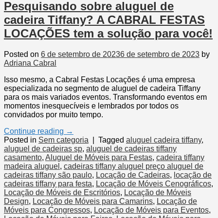
Pesquisando sobre aluguel de
cadeira Tiffany? A CABRAL FESTAS
LOCAÇÕES tem a solução para você!
Posted on
6 de setembro de 2023
6 de setembro de 2023
by
Adriana Cabral
Isso mesmo, a Cabral Festas Locações é uma empresa
especializada no segmento de aluguel de cadeira Tiffany
para os mais variados eventos. Transformando eventos em
momentos inesquecíveis e lembrados por todos os
convidados por muito tempo.
Continue reading
→
Posted in
Sem categoria
|
Tagged
aluguel cadeira tiffany
,
aluguel de cadeiras sp
,
aluguel de cadeiras tiffany
casamento
,
Aluguel de Móveis para Festas
,
cadeira tiffany
madeira aluguel
,
cadeiras tiffany aluguel preço aluguel de
cadeiras tiffany são paulo
,
Locação de Cadeiras
,
locação de
cadeiras tiffany para festa
,
Locação de Móveis Cenográficos
,
Locação de Móveis de Escritórios
,
Locação de Móveis
Design
,
Locação de Móveis para Camarins
,
Locação de
Móveis para Congressos
,
Locação de Móveis para Eventos
,