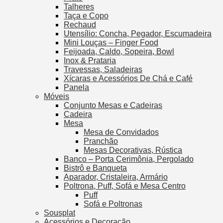
Talheres
Taça e Copo
Rechaud
Utensílio: Concha, Pegador, Escumadeira
Mini Louças – Finger Food
Feijoada, Caldo, Sopeira, Bowl
Inox & Prataria
Travessas, Saladeiras
Xícaras e Acessórios De Chá e Café
Panela
Móveis
Conjunto Mesas e Cadeiras
Cadeira
Mesa
Mesa de Convidados
Pranchão
Mesas Decorativas, Rústica
Banco – Porta Cerimônia, Pergolado
Bistrô e Banqueta
Aparador, Cristaleira, Armário
Poltrona, Puff, Sofá e Mesa Centro
Puff
Sofá e Poltronas
Sousplat
Acessórios e Decoração