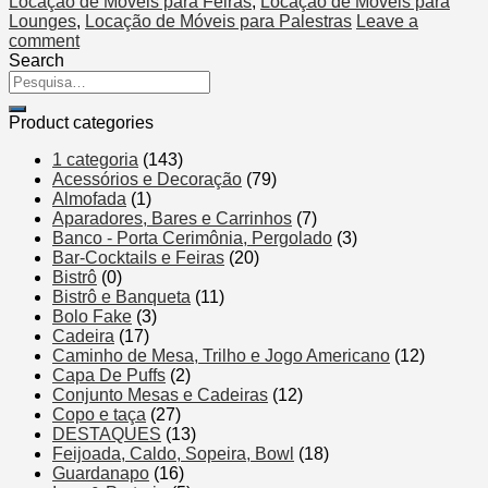
Locação de Móveis para Feiras
,
Locação de Móveis para
Lounges
,
Locação de Móveis para Palestras
Leave a
comment
Search
Product categories
1 categoria
(143)
Acessórios e Decoração
(79)
Almofada
(1)
Aparadores, Bares e Carrinhos
(7)
Banco - Porta Cerimônia, Pergolado
(3)
Bar-Cocktails e Feiras
(20)
Bistrô
(0)
Bistrô e Banqueta
(11)
Bolo Fake
(3)
Cadeira
(17)
Caminho de Mesa, Trilho e Jogo Americano
(12)
Capa De Puffs
(2)
Conjunto Mesas e Cadeiras
(12)
Copo e taça
(27)
DESTAQUES
(13)
Feijoada, Caldo, Sopeira, Bowl
(18)
Guardanapo
(16)