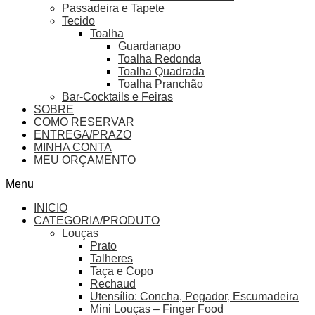
Passadeira e Tapete
Tecido
Toalha
Guardanapo
Toalha Redonda
Toalha Quadrada
Toalha Pranchão
Bar-Cocktails e Feiras
SOBRE
COMO RESERVAR
ENTREGA/PRAZO
MINHA CONTA
MEU ORÇAMENTO
Menu
INICIO
CATEGORIA/PRODUTO
Louças
Prato
Talheres
Taça e Copo
Rechaud
Utensílio: Concha, Pegador, Escumadeira
Mini Louças – Finger Food