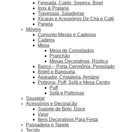
Feijoada, Caldo, Sopeira, Bowl
Inox & Prataria
Travessas, Saladeiras
Xícaras e Acessórios De Chá e Café
Panela
Móveis
Conjunto Mesas e Cadeiras
Cadeira
Mesa
Mesa de Convidados
Pranchão
Mesas Decorativas, Rústica
Banco – Porta Cerimônia, Pergolado
Bistrô e Banqueta
Aparador, Cristaleira, Armário
Poltrona, Puff, Sofá e Mesa Centro
Puff
Sofá e Poltronas
Sousplat
Acessórios e Decoração
Suporte de Bolo, Doce
Vaso
Itens Decorativos Para Festa
Passadeira e Tapete
Tecido