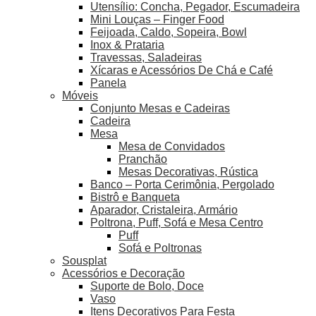
Utensílio: Concha, Pegador, Escumadeira
Mini Louças – Finger Food
Feijoada, Caldo, Sopeira, Bowl
Inox & Prataria
Travessas, Saladeiras
Xícaras e Acessórios De Chá e Café
Panela
Móveis
Conjunto Mesas e Cadeiras
Cadeira
Mesa
Mesa de Convidados
Pranchão
Mesas Decorativas, Rústica
Banco – Porta Cerimônia, Pergolado
Bistrô e Banqueta
Aparador, Cristaleira, Armário
Poltrona, Puff, Sofá e Mesa Centro
Puff
Sofá e Poltronas
Sousplat
Acessórios e Decoração
Suporte de Bolo, Doce
Vaso
Itens Decorativos Para Festa