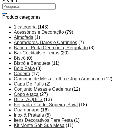
Search
Pesquisar
por:
Product categories
1 categoria
(143)
Acessórios e Decoração
(79)
Almofada
(1)
Aparadores, Bares e Carrinhos
(7)
Banco - Porta Cerimônia, Pergolado
(3)
Bar-Cocktails e Feiras
(20)
Bistrô
(0)
Bistrô e Banqueta
(11)
Bolo Fake
(3)
Cadeira
(17)
Caminho de Mesa, Trilho e Jogo Americano
(12)
Capa De Puffs
(2)
Conjunto Mesas e Cadeiras
(12)
Copo e taça
(27)
DESTAQUES
(13)
Feijoada, Caldo, Sopeira, Bowl
(18)
Guardanapo
(16)
Inox & Prataria
(5)
Itens Decorativos Para Festa
(1)
Kit Monte Sob Sua Mesa
(11)