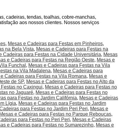
, cadeiras, tendas, toalhas, cobre-manchas,
atisfação aos nossos clientes. Nossos serviços
zes
,
Mesas e Cadeiras para Festas em Pinheiros
,
s na Bela Vista
,
Mesas e Cadeiras para Festas na
 Cadeiras para Festas na Cidade Universitária
,
Mesas
as e Cadeiras para Festas na Região Oeste
,
Mesas e
Vila Funchal
,
Mesas e Cadeiras para Festas na Vila
estas na Vila Madalena
,
Mesas e Cadeiras para
e Cadeiras para Festas na Vila Romana
,
Mesas e
Oeste de SP
,
Mesas e Cadeiras para Festas no Alto da
 Festas no Caxingui
,
Mesas e Cadeiras para Festas no
stas no Jaguaré
,
Mesas e Cadeiras para Festas no
as para Festas no Jardim Califórnia
,
Mesas e Cadeiras
im Lígia
,
Mesas e Cadeiras para Festas no Jardim
Cadeiras para Festas no Jardim Peri Peri
,
Mesas e
Mesas e Cadeiras para Festas no Parque Rebouças
,
adeiras para Festas no Peri Peri
,
Mesas e Cadeiras
as e Cadeiras para Festas no Sumarezinho
,
Mesas e