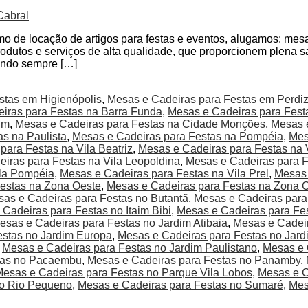
Cabral
de locação de artigos para festas e eventos, alugamos: mesas
rodutos e serviços de alta qualidade, que proporcionem plena s
endo sempre […]
stas em Higienópolis
,
Mesas e Cadeiras para Festas em Perdi
iras para Festas na Barra Funda
,
Mesas e Cadeiras para Festa
im
,
Mesas e Cadeiras para Festas na Cidade Monções
,
Mesas e
s na Paulista
,
Mesas e Cadeiras para Festas na Pompéia
,
Mes
para Festas na Vila Beatriz
,
Mesas e Cadeiras para Festas na 
iras para Festas na Vila Leopoldina
,
Mesas e Cadeiras para F
ila Pompéia
,
Mesas e Cadeiras para Festas na Vila Prel
,
Mesas 
estas na Zona Oeste
,
Mesas e Cadeiras para Festas na Zona 
as e Cadeiras para Festas no Butantã
,
Mesas e Cadeiras para
Cadeiras para Festas no Itaim Bibi
,
Mesas e Cadeiras para Fe
esas e Cadeiras para Festas no Jardim Atibaia
,
Mesas e Cadeir
estas no Jardim Europa
,
Mesas e Cadeiras para Festas no Jard
,
Mesas e Cadeiras para Festas no Jardim Paulistano
,
Mesas e 
tas no Pacaembu
,
Mesas e Cadeiras para Festas no Panamby
,
esas e Cadeiras para Festas no Parque Vila Lobos
,
Mesas e C
no Rio Pequeno
,
Mesas e Cadeiras para Festas no Sumaré
,
Mes