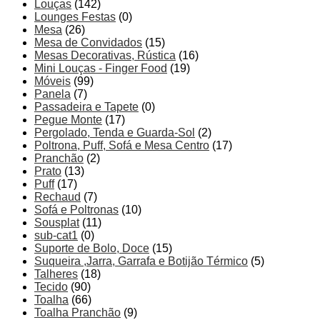
Louças
(142)
Lounges Festas
(0)
Mesa
(26)
Mesa de Convidados
(15)
Mesas Decorativas, Rústica
(16)
Mini Louças - Finger Food
(19)
Móveis
(99)
Panela
(7)
Passadeira e Tapete
(0)
Pegue Monte
(17)
Pergolado, Tenda e Guarda-Sol
(2)
Poltrona, Puff, Sofá e Mesa Centro
(17)
Pranchão
(2)
Prato
(13)
Puff
(17)
Rechaud
(7)
Sofá e Poltronas
(10)
Sousplat
(11)
sub-cat1
(0)
Suporte de Bolo, Doce
(15)
Suqueira ,Jarra, Garrafa e Botijão Térmico
(5)
Talheres
(18)
Tecido
(90)
Toalha
(66)
Toalha Pranchão
(9)