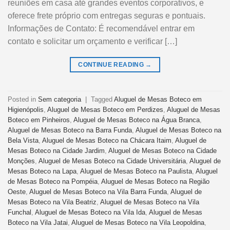
reuniões em casa até grandes eventos corporativos, e
oferece frete próprio com entregas seguras e pontuais.
Informações de Contato: É recomendável entrar em
contato e solicitar um orçamento e verificar […]
CONTINUE READING
→
Posted in
Sem categoria
|
Tagged
Aluguel de Mesas Boteco em
Higienópolis
,
Aluguel de Mesas Boteco em Perdizes
,
Aluguel de Mesas
Boteco em Pinheiros
,
Aluguel de Mesas Boteco na Água Branca
,
Aluguel de Mesas Boteco na Barra Funda
,
Aluguel de Mesas Boteco na
Bela Vista
,
Aluguel de Mesas Boteco na Chácara Itaim
,
Aluguel de
Mesas Boteco na Cidade Jardim
,
Aluguel de Mesas Boteco na Cidade
Monções
,
Aluguel de Mesas Boteco na Cidade Universitária
,
Aluguel de
Mesas Boteco na Lapa
,
Aluguel de Mesas Boteco na Paulista
,
Aluguel
de Mesas Boteco na Pompéia
,
Aluguel de Mesas Boteco na Região
Oeste
,
Aluguel de Mesas Boteco na Vila Barra Funda
,
Aluguel de
Mesas Boteco na Vila Beatriz
,
Aluguel de Mesas Boteco na Vila
Funchal
,
Aluguel de Mesas Boteco na Vila Ida
,
Aluguel de Mesas
Boteco na Vila Jatai
,
Aluguel de Mesas Boteco na Vila Leopoldina
,