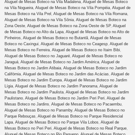
Aluguel de Mesas Boteco na Vila Madalena
,
Aluguel de Mesas Boteco
na Vila Nogueira
,
Aluguel de Mesas Boteco na Vila Pompéia
,
Aluguel de
Mesas Boteco na Vila Prel
,
Aluguel de Mesas Boteco na Vila Romana
,
Aluguel de Mesas Boteco na Vila Sônia
,
Aluguel de Mesas Boteco na
Zona Oeste
,
Aluguel de Mesas Boteco na Zona Oeste de SP
,
Aluguel
de Mesas Boteco no Alto da Lapa
,
Aluguel de Mesas Boteco no Alto de
Pinheiros
,
Aluguel de Mesas Boteco no Butantã
,
Aluguel de Mesas
Boteco no Caxingui
,
Aluguel de Mesas Boteco no Ceagesp
,
Aluguel de
Mesas Boteco no Ferreira
,
Aluguel de Mesas Boteco no Itaim Bibi
,
Aluguel de Mesas Boteco no Jaguaré
,
Aluguel de Mesas Boteco no
Jaraguá
,
Aluguel de Mesas Boteco no Jardim América
,
Aluguel de
Mesas Boteco no Jardim Atibaia
,
Aluguel de Mesas Boteco no Jardim
Califórnia
,
Aluguel de Mesas Boteco no Jardim das Acácias
,
Aluguel de
Mesas Boteco no Jardim Europa
,
Aluguel de Mesas Boteco no Jardim
Lígia
,
Aluguel de Mesas Boteco no Jardim Panorama
,
Aluguel de
Mesas Boteco no Jardim Paulista
,
Aluguel de Mesas Boteco no Jardim
Paulistano
,
Aluguel de Mesas Boteco no Jardim Peri Peri
,
Aluguel de
Mesas Boteco no Jardins
,
Aluguel de Mesas Boteco no Pacaembu
,
Aluguel de Mesas Boteco no Panamby
,
Aluguel de Mesas Boteco no
Parque Rebouças
,
Aluguel de Mesas Boteco no Parque Residencial
Lapa
,
Aluguel de Mesas Boteco no Parque Vila Lobos
,
Aluguel de
Mesas Boteco no Peri Peri
,
Aluguel de Mesas Boteco no Real Parque
,
Aluguel de Mesas Boteco no Rio Pequeno
,
Aluguel de Mesas Boteco