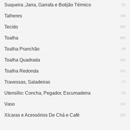
Suqueira ,Jarra, Garrafa e Botijão Térmico
(5)
Talheres
(18)
Tecido
(90)
Toalha
(66)
Toalha Pranchão
(9)
Toalha Quadrada
(16)
Toalha Redonda
(21)
Travessas, Saladeiras
(7)
Utensílio: Concha, Pegador, Escumadeira
(0)
Vaso
(11)
Xícaras e Acessórios De Chá e Café
(15)