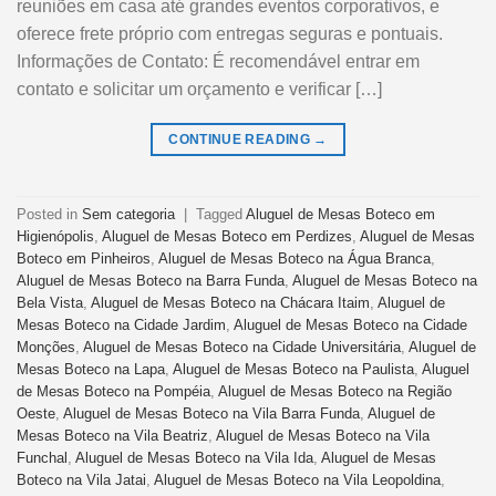
reuniões em casa até grandes eventos corporativos, e
oferece frete próprio com entregas seguras e pontuais.
Informações de Contato: É recomendável entrar em
contato e solicitar um orçamento e verificar […]
CONTINUE READING
→
Posted in
Sem categoria
|
Tagged
Aluguel de Mesas Boteco em
Higienópolis
,
Aluguel de Mesas Boteco em Perdizes
,
Aluguel de Mesas
Boteco em Pinheiros
,
Aluguel de Mesas Boteco na Água Branca
,
Aluguel de Mesas Boteco na Barra Funda
,
Aluguel de Mesas Boteco na
Bela Vista
,
Aluguel de Mesas Boteco na Chácara Itaim
,
Aluguel de
Mesas Boteco na Cidade Jardim
,
Aluguel de Mesas Boteco na Cidade
Monções
,
Aluguel de Mesas Boteco na Cidade Universitária
,
Aluguel de
Mesas Boteco na Lapa
,
Aluguel de Mesas Boteco na Paulista
,
Aluguel
de Mesas Boteco na Pompéia
,
Aluguel de Mesas Boteco na Região
Oeste
,
Aluguel de Mesas Boteco na Vila Barra Funda
,
Aluguel de
Mesas Boteco na Vila Beatriz
,
Aluguel de Mesas Boteco na Vila
Funchal
,
Aluguel de Mesas Boteco na Vila Ida
,
Aluguel de Mesas
Boteco na Vila Jatai
,
Aluguel de Mesas Boteco na Vila Leopoldina
,