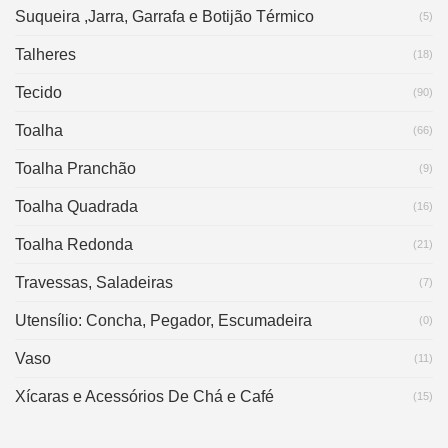
Suqueira ,Jarra, Garrafa e Botijão Térmico
(5)
Talheres
(18)
Tecido
(90)
Toalha
(66)
Toalha Pranchão
(9)
Toalha Quadrada
(16)
Toalha Redonda
(21)
Travessas, Saladeiras
(7)
Utensílio: Concha, Pegador, Escumadeira
(0)
Vaso
(11)
Xícaras e Acessórios De Chá e Café
(15)