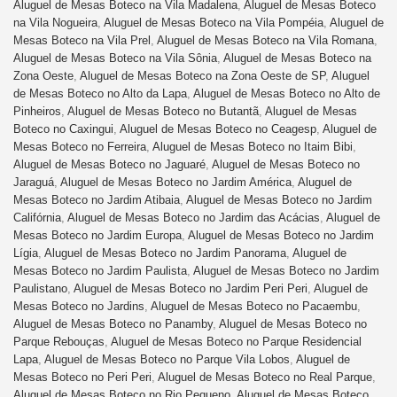
Aluguel de Mesas Boteco na Vila Madalena
,
Aluguel de Mesas Boteco
na Vila Nogueira
,
Aluguel de Mesas Boteco na Vila Pompéia
,
Aluguel de
Mesas Boteco na Vila Prel
,
Aluguel de Mesas Boteco na Vila Romana
,
Aluguel de Mesas Boteco na Vila Sônia
,
Aluguel de Mesas Boteco na
Zona Oeste
,
Aluguel de Mesas Boteco na Zona Oeste de SP
,
Aluguel
de Mesas Boteco no Alto da Lapa
,
Aluguel de Mesas Boteco no Alto de
Pinheiros
,
Aluguel de Mesas Boteco no Butantã
,
Aluguel de Mesas
Boteco no Caxingui
,
Aluguel de Mesas Boteco no Ceagesp
,
Aluguel de
Mesas Boteco no Ferreira
,
Aluguel de Mesas Boteco no Itaim Bibi
,
Aluguel de Mesas Boteco no Jaguaré
,
Aluguel de Mesas Boteco no
Jaraguá
,
Aluguel de Mesas Boteco no Jardim América
,
Aluguel de
Mesas Boteco no Jardim Atibaia
,
Aluguel de Mesas Boteco no Jardim
Califórnia
,
Aluguel de Mesas Boteco no Jardim das Acácias
,
Aluguel de
Mesas Boteco no Jardim Europa
,
Aluguel de Mesas Boteco no Jardim
Lígia
,
Aluguel de Mesas Boteco no Jardim Panorama
,
Aluguel de
Mesas Boteco no Jardim Paulista
,
Aluguel de Mesas Boteco no Jardim
Paulistano
,
Aluguel de Mesas Boteco no Jardim Peri Peri
,
Aluguel de
Mesas Boteco no Jardins
,
Aluguel de Mesas Boteco no Pacaembu
,
Aluguel de Mesas Boteco no Panamby
,
Aluguel de Mesas Boteco no
Parque Rebouças
,
Aluguel de Mesas Boteco no Parque Residencial
Lapa
,
Aluguel de Mesas Boteco no Parque Vila Lobos
,
Aluguel de
Mesas Boteco no Peri Peri
,
Aluguel de Mesas Boteco no Real Parque
,
Aluguel de Mesas Boteco no Rio Pequeno
,
Aluguel de Mesas Boteco