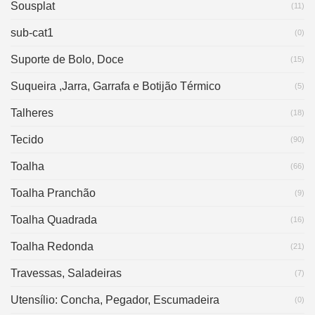
Sousplat
(11)
sub-cat1
(0)
Suporte de Bolo, Doce
(15)
Suqueira ,Jarra, Garrafa e Botijão Térmico
(5)
Talheres
(18)
Tecido
(90)
Toalha
(66)
Toalha Pranchão
(9)
Toalha Quadrada
(16)
Toalha Redonda
(21)
Travessas, Saladeiras
(7)
Utensílio: Concha, Pegador, Escumadeira
(0)