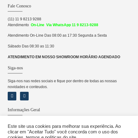
Fale Conosco
(11) 11 9 8213 9288
Atendime
n
to
On-Line Via WhatsApp 11 9 8213-9288
Atendimento On-Line Das 08:00 as 17:30 Segunda a Sexta
Sábado Das 08:30 as 11:30
ATENDIMENTO EM NOSSO SHOWROOM HORÁRIO AGENDADO
Siga-nos
Siga-nos nas redes sociais e fique por dentro de todas as nossas
novidades e conteudos.
Informações Geral
Sobre
Este site usa cookies para melhorar sua experiência. Ao
Política de Privacidade
clicar em "Aceitar Tudo" você concorda com o uso dos
Locação e Pagamento
cookies, termos e políticas do site.