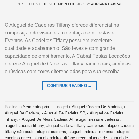
POSTED ON
6 DE SETEMBRO DE 2023
BY
ADRIANA CABRAL
O Aluguel de Cadeiras Tiffany oferece diferencial na
composição do visual e ambientação em Festas e
Eventos. As Cadeiras Tiffany possuem excelente
qualidade e acabamento. São leves e com grande
capacidade de empilhamento. A Cabral Festas Locações
oferece Aluguel de Cadeiras Tiffany tradicionais, acrílicas
e rústicas com cores diferenciadas para sua escolha.
CONTINUE READING
→
Posted in
Sem categoria
|
Tagged
• Aluguel Cadeira De Madeira
,
•
Aluguel De Cadeira
,
• Aluguel De Cadeira SP
,
• Aluguel de Cadeira
Tiffany
,
• Aluguel De Mesa Cadeira
,
Al
,
alugar mesas e cadeiras
,
aluguel cadeira tiffany
,
aluguel cadeira tiffany campinas
,
aluguel cadeira
tiffany são paulo
,
aluguel cadeiras
,
aluguel cadeiras e mesas
,
aluguel
cadeiras preço
,
aluguel cadeiras tiffany preço
,
aluguel de
,
aluguel de