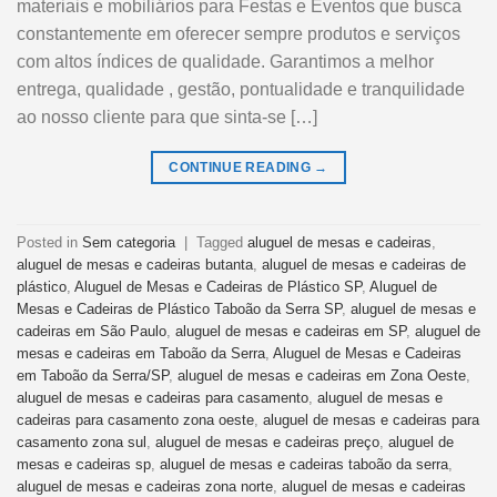
materiais e mobiliários para Festas e Eventos que busca
constantemente em oferecer sempre produtos e serviços
com altos índices de qualidade. Garantimos a melhor
entrega, qualidade , gestão, pontualidade e tranquilidade
ao nosso cliente para que sinta-se […]
CONTINUE READING
→
Posted in
Sem categoria
|
Tagged
aluguel de mesas e cadeiras
,
aluguel de mesas e cadeiras butanta
,
aluguel de mesas e cadeiras de
plástico
,
Aluguel de Mesas e Cadeiras de Plástico SP
,
Aluguel de
Mesas e Cadeiras de Plástico Taboão da Serra SP
,
aluguel de mesas e
cadeiras em São Paulo
,
aluguel de mesas e cadeiras em SP
,
aluguel de
mesas e cadeiras em Taboão da Serra
,
Aluguel de Mesas e Cadeiras
em Taboão da Serra/SP
,
aluguel de mesas e cadeiras em Zona Oeste
,
aluguel de mesas e cadeiras para casamento
,
aluguel de mesas e
cadeiras para casamento zona oeste
,
aluguel de mesas e cadeiras para
casamento zona sul
,
aluguel de mesas e cadeiras preço
,
aluguel de
mesas e cadeiras sp
,
aluguel de mesas e cadeiras taboão da serra
,
aluguel de mesas e cadeiras zona norte
,
aluguel de mesas e cadeiras