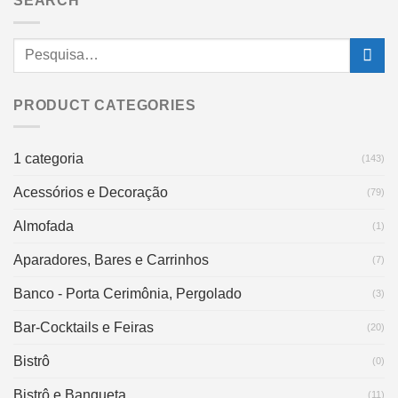
SEARCH
PRODUCT CATEGORIES
1 categoria
(143)
Acessórios e Decoração
(79)
Almofada
(1)
Aparadores, Bares e Carrinhos
(7)
Banco - Porta Cerimônia, Pergolado
(3)
Bar-Cocktails e Feiras
(20)
Bistrô
(0)
Bistrô e Banqueta
(11)