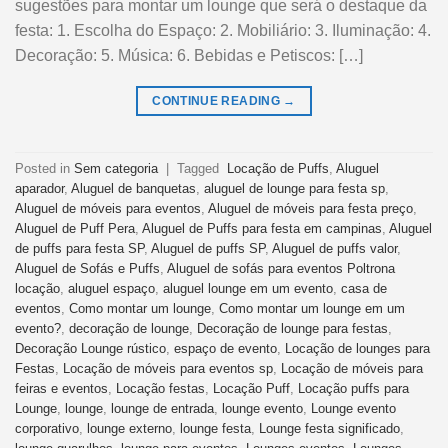
sugestões para montar um lounge que será o destaque da
festa: 1. Escolha do Espaço: 2. Mobiliário: 3. Iluminação: 4.
Decoração: 5. Música: 6. Bebidas e Petiscos: […]
CONTINUE READING
→
Posted in
Sem categoria
|
Tagged
Locação de Puffs
,
Aluguel
aparador
,
Aluguel de banquetas
,
aluguel de lounge para festa sp
,
Aluguel de móveis para eventos
,
Aluguel de móveis para festa preço
,
Aluguel de Puff Pera
,
Aluguel de Puffs para festa em campinas
,
Aluguel
de puffs para festa SP
,
Aluguel de puffs SP
,
Aluguel de puffs valor
,
Aluguel de Sofás e Puffs
,
Aluguel de sofás para eventos Poltrona
locação
,
aluguel espaço
,
aluguel lounge em um evento
,
casa de
eventos
,
Como montar um lounge
,
Como montar um lounge em um
evento?
,
decoração de lounge
,
Decoração de lounge para festas
,
Decoração Lounge rústico
,
espaço de evento
,
Locação de lounges para
Festas
,
Locação de móveis para eventos sp
,
Locação de móveis para
feiras e eventos
,
Locação festas
,
Locação Puff
,
Locação puffs para
Lounge
,
lounge
,
lounge de entrada
,
lounge evento
,
Lounge evento
corporativo
,
lounge externo
,
lounge festa
,
Lounge festa significado
,