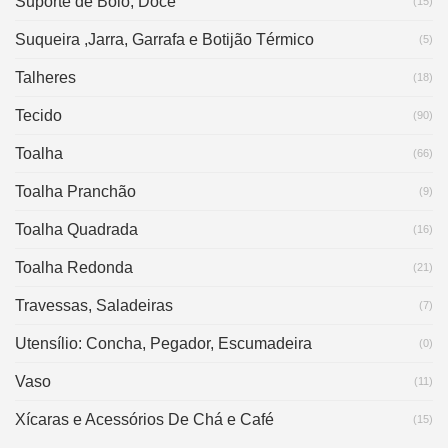
Suporte de Bolo, Doce
(15)
Suqueira ,Jarra, Garrafa e Botijão Térmico
(5)
Talheres
(18)
Tecido
(90)
Toalha
(66)
Toalha Pranchão
(9)
Toalha Quadrada
(16)
Toalha Redonda
(21)
Travessas, Saladeiras
(7)
Utensílio: Concha, Pegador, Escumadeira
(0)
Vaso
(11)
Xícaras e Acessórios De Chá e Café
(15)