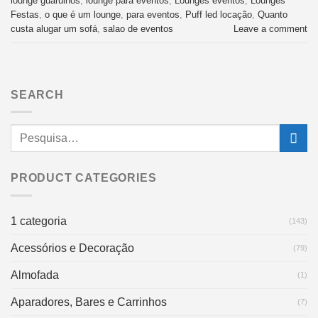
lounge guarulhos
,
lounge para eventos
,
Lounges eventos
,
Lounges
Festas
,
o que é um lounge
,
para eventos
,
Puff led locação
,
Quanto
custa alugar um sofá
,
salao de eventos
Leave a comment
SEARCH
PRODUCT CATEGORIES
1 categoria
(143)
Acessórios e Decoração
(79)
Almofada
(1)
Aparadores, Bares e Carrinhos
(7)