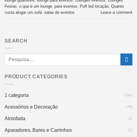
lounge guarulhos
,
lounge para eventos
,
Lounges eventos
,
Lounges
Festas
,
o que é um lounge
,
para eventos
,
Puff led locação
,
Quanto
custa alugar um sofá
,
salao de eventos
Leave a comment
SEARCH
PRODUCT CATEGORIES
1 categoria
(143)
Acessórios e Decoração
(79)
Almofada
(1)
Aparadores, Bares e Carrinhos
(7)