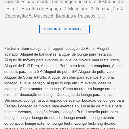
sugestões para montar um lounge que será o destaque da
festa: 1. Escolha do Espaço: 2. Mobiliário: 3. Iluminação: 4.
Decoração: 5. Música: 6. Bebidas e Petiscos: […]
CONTINUE READING
→
Posted in
Sem categoria
|
Tagged
Locação de Puffs
,
Aluguel
aparador
,
Aluguel de banquetas
,
aluguel de lounge para festa sp
,
Aluguel de móveis para eventos
,
Aluguel de móveis para festa preço
,
Aluguel de Puff Pera
,
Aluguel de Puffs para festa em campinas
,
Aluguel
de puffs para festa SP
,
Aluguel de puffs SP
,
Aluguel de puffs valor
,
Aluguel de Sofás e Puffs
,
Aluguel de sofás para eventos Poltrona
locação
,
aluguel espaço
,
aluguel lounge em um evento
,
casa de
eventos
,
Como montar um lounge
,
Como montar um lounge em um
evento?
,
decoração de lounge
,
Decoração de lounge para festas
,
Decoração Lounge rústico
,
espaço de evento
,
Locação de lounges para
Festas
,
Locação de móveis para eventos sp
,
Locação de móveis para
feiras e eventos
,
Locação festas
,
Locação Puff
,
Locação puffs para
Lounge
,
lounge
,
lounge de entrada
,
lounge evento
,
Lounge evento
corporativo
,
lounge externo
,
lounge festa
,
Lounge festa significado
,