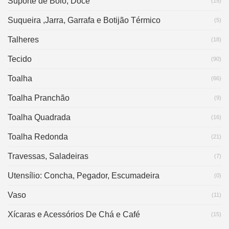
Suporte de Bolo, Doce
(15)
Suqueira ,Jarra, Garrafa e Botijão Térmico
(5)
Talheres
(18)
Tecido
(90)
Toalha
(66)
Toalha Pranchão
(9)
Toalha Quadrada
(16)
Toalha Redonda
(21)
Travessas, Saladeiras
(7)
Utensílio: Concha, Pegador, Escumadeira
(0)
Vaso
(11)
Xícaras e Acessórios De Chá e Café
(15)