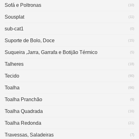
Sofá e Poltronas
(10)
Sousplat
(11)
sub-cat1
(0)
Suporte de Bolo, Doce
(15)
Suqueira ,Jarra, Garrafa e Botijão Térmico
(5)
Talheres
(18)
Tecido
(90)
Toalha
(66)
Toalha Pranchão
(9)
Toalha Quadrada
(16)
Toalha Redonda
(21)
Travessas, Saladeiras
(7)